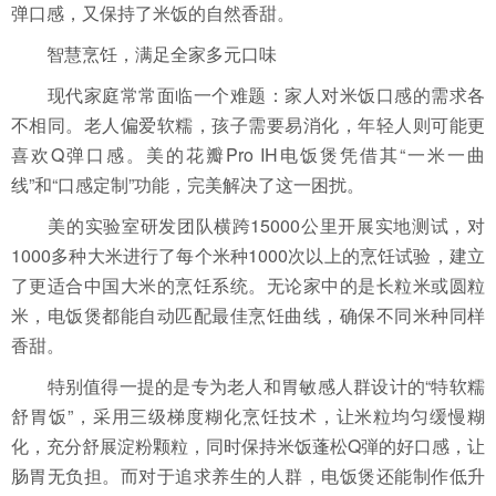
弹口感，又保持了米饭的自然香甜。
智慧烹饪，满足全家多元口味
现代家庭常常面临一个难题：家人对米饭口感的需求各
不相同。老人偏爱软糯，孩子需要易消化，年轻人则可能更
喜欢Q弹口感。美的花瓣Pro IH电饭煲凭借其“一米一曲
线”和“口感定制”功能，完美解决了这一困扰。
美的实验室研发团队横跨15000公里开展实地测试，对
1000多种大米进行了每个米种1000次以上的烹饪试验，建立
了更适合中国大米的烹饪系统。无论家中的是长粒米或圆粒
米，电饭煲都能自动匹配最佳烹饪曲线，确保不同米种同样
香甜。
特别值得一提的是专为老人和胃敏感人群设计的“特软糯
舒胃饭”，采用三级梯度糊化烹饪技术，让米粒均匀缓慢糊
化，充分舒展淀粉颗粒，同时保持米饭蓬松Q弾的好口感，让
肠胃无负担。而对于追求养生的人群，电饭煲还能制作低升