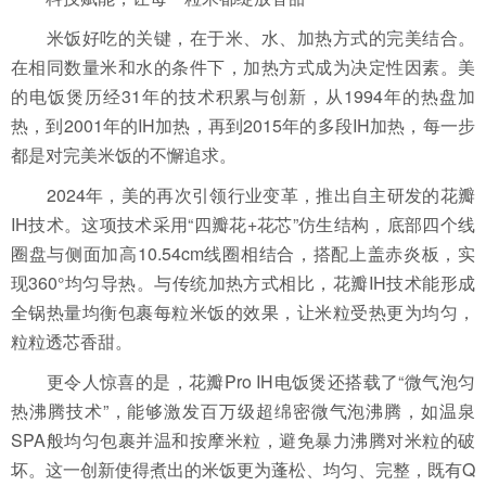
米饭好吃的关键，在于米、水、加热方式的完美结合。
在相同数量米和水的条件下，加热方式成为决定性因素。美
的电饭煲历经31年的技术积累与创新，从1994年的热盘加
热，到2001年的IH加热，再到2015年的多段IH加热，每一步
都是对完美米饭的不懈追求。
2024年，美的再次引领行业变革，推出自主研发的花瓣
IH技术。这项技术采用“四瓣花+花芯”仿生结构，底部四个线
圈盘与侧面加高10.54cm线圈相结合，搭配上盖赤炎板，实
现360°均匀导热。与传统加热方式相比，花瓣IH技术能形成
全锅热量均衡包裹每粒米饭的效果，让米粒受热更为均匀，
粒粒透芯香甜。
更令人惊喜的是，花瓣Pro IH电饭煲还搭载了“微气泡匀
热沸腾技术”，能够激发百万级超绵密微气泡沸腾，如温泉
SPA般均匀包裹并温和按摩米粒，避免暴力沸腾对米粒的破
坏。这一创新使得煮出的米饭更为蓬松、均匀、完整，既有Q