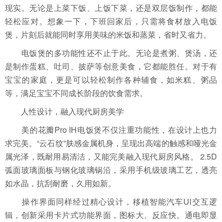
现实。无论是上菜下饭、上饭下菜，还是双层饭制作，都能
轻松应对。想象一下，下班回家后，只需将食材放入电饭
煲，片刻后就能同时享用美味的米饭和蒸菜，省时又省力。
电饭煲的多功能性还不止于此。无论是煮粥、煲汤，还
是制作蛋糕、吐司、披萨等创意美食，它都能胜任。对于有
宝宝的家庭，更是可以轻松制作各种辅食，如米糕、粥品
等，满足宝宝不同成长阶段的饮食需求。
人性设计，融入现代厨房美学
美的花瓣Pro IH电饭煲不仅注重功能性，在设计上也力
求完美。“云石纹”肤感金属机身，呈现出高端的触感和哑光金
属光泽，既耐用易清洁，又能完美融入现代厨房风格。 2.5D
弧面玻璃面板与钢化玻璃锅沿，采用手机级玻璃工艺，透亮
如水晶，抗刮耐磨，久用如新。
操作界面同样经过精心设计，移植智能汽车UI交互逻
辑，创新采用卡片式功能界面，图标大、反应快。通电即显